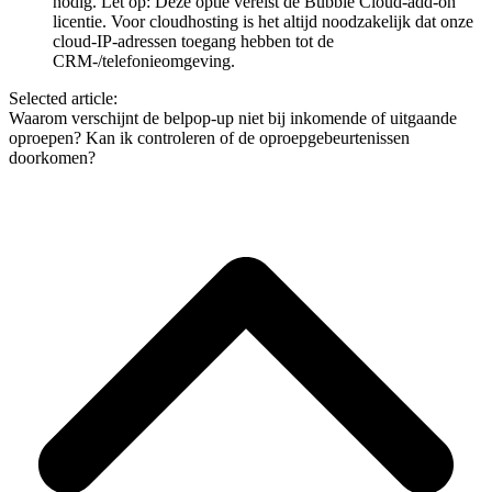
nodig. Let op: Deze optie vereist de Bubble Cloud-add-on
licentie. Voor cloudhosting is het altijd noodzakelijk dat onze
cloud-IP-adressen toegang hebben tot de
CRM-/telefonieomgeving.
Selected article:
Waarom verschijnt de belpop-up niet bij inkomende of uitgaande
oproepen?
Kan ik controleren of de oproepgebeurtenissen
doorkomen?