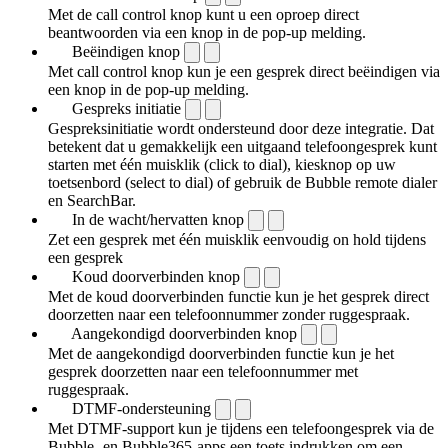
Met de call control knop kunt u een oproep direct
beantwoorden via een knop in de pop-up melding.
Beëindigen knop
Met call control knop kun je een gesprek direct beëindigen via
een knop in de pop-up melding.
Gespreks initiatie
Gespreksinitiatie wordt ondersteund door deze integratie. Dat
betekent dat u gemakkelijk een uitgaand telefoongesprek kunt
starten met één muisklik (click to dial), kiesknop op uw
toetsenbord (select to dial) of gebruik de Bubble remote dialer
en SearchBar.
In de wacht/hervatten knop
Zet een gesprek met één muisklik eenvoudig on hold tijdens
een gesprek
Koud doorverbinden knop
Met de koud doorverbinden functie kun je het gesprek direct
doorzetten naar een telefoonnummer zonder ruggespraak.
Aangekondigd doorverbinden knop
Met de aangekondigd doorverbinden functie kun je het
gesprek doorzetten naar een telefoonnummer met
ruggespraak.
DTMF-ondersteuning
Met DTMF-support kun je tijdens een telefoongesprek via de
Bubble- en Bubble365-apps een toets indrukken om een