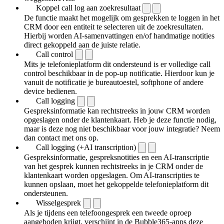
Koppel call log aan zoekresultaat
De functie maakt het mogelijk om gesprekken te loggen in het
CRM door een entiteit te selecteren uit de zoekresultaten.
Hierbij worden AI-samenvattingen en/of handmatige notities
direct gekoppeld aan de juiste relatie.
Call control
Mits je telefonieplatform dit ondersteund is er volledige call
control beschikbaar in de pop-up notificatie. Hierdoor kun je
vanuit de notificatie je bureautoestel, softphone of andere
device bedienen.
Call logging
Gespreksinformatie kan rechtstreeks in jouw CRM worden
opgeslagen onder de klantenkaart. Heb je deze functie nodig,
maar is deze nog niet beschikbaar voor jouw integratie? Neem
dan contact met ons op.
Call logging (+AI transcription)
Gespreksinformatie, gespreksnotities en een AI-transcriptie
van het gesprek kunnen rechtstreeks in je CRM onder de
klantenkaart worden opgeslagen. Om AI-transcripties te
kunnen opslaan, moet het gekoppelde telefonieplatform dit
ondersteunen.
Wisselgesprek
Als je tijdens een telefoongesprek een tweede oproep
aangeboden krijgt, verschijnt in de Bubble365-apps deze