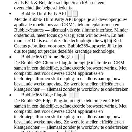
zoals Klik & Bel, de krachtige SearchBar en een
overzichtelijke belgeschiedenis.
Bubble Third-Party API
Met de Bubble Third Party API koppel je als developer jouw
applicatie moeiteloos aan CRM’s, telefonieplatformen en
Bubble-features — allemaal via één slimme interface. Minder
onderhoud, meer focus op wat jij écht wilt bouwen. En het
mooiste? Dit is exact dezelfde technologie die wij bij Red
Cactus gebruiken voor onze Bubble365-appserie. Jij krijgt
dus toegang tot precies dezelfde krachtige technologie.
Bubble365 Chrome Plug-in
De Bubble365 Chrome Plug-in brengt je telefonie en CRM
samen in één duidelijke, geïntegreerde browserervaring. Met
compatibiliteit voor diverse CRM-applicaties en
telefonieplatformen sluit de plug-in naadloos aan op jouw
bestaande werkomgeving. Zo werk je sneller, efficiënter en
klantgerichter — allemaal zonder je workflow te onderbreken.
Bubble365 Edge Plug-in
De Bubble365 Edge Plug-in brengt je telefonie en CRM
samen in één duidelijke, geïntegreerde browserervaring. Met
compatibiliteit voor diverse CRM-applicaties en
telefonieplatformen sluit de plug-in naadloos aan op jouw
bestaande werkomgeving. Zo werk je sneller, efficiënter en
klantgerichter — allemaal zonder je workflow te onderbreken.