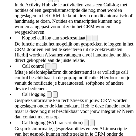
In de Activity Hub zie je activiteiten zoals een Call-log met
notities of een gespreks­transcriptie die nog moet worden
opgeslagen in het CRM. Je kunt kiezen om dit automatisch of
handmatig te doen. Notities en transcripties kunnen nog
worden aangepast voordat ze in het CRM worden
weggeschreven.
Koppel call log aan zoekresultaat
De functie maakt het mogelijk om gesprekken te loggen in het
CRM door een entiteit te selecteren uit de zoekresultaten.
Hierbij worden AI-samenvattingen en/of handmatige notities
direct gekoppeld aan de juiste relatie.
Call control
Mits je telefonieplatform dit ondersteund is er volledige call
control beschikbaar in de pop-up notificatie. Hierdoor kun je
vanuit de notificatie je bureautoestel, softphone of andere
device bedienen.
Call logging
Gespreksinformatie kan rechtstreeks in jouw CRM worden
opgeslagen onder de klantenkaart. Heb je deze functie nodig,
maar is deze nog niet beschikbaar voor jouw integratie? Neem
dan contact met ons op.
Call logging (+AI transcription)
Gespreksinformatie, gespreksnotities en een AI-transcriptie
van het gesprek kunnen rechtstreeks in je CRM onder de