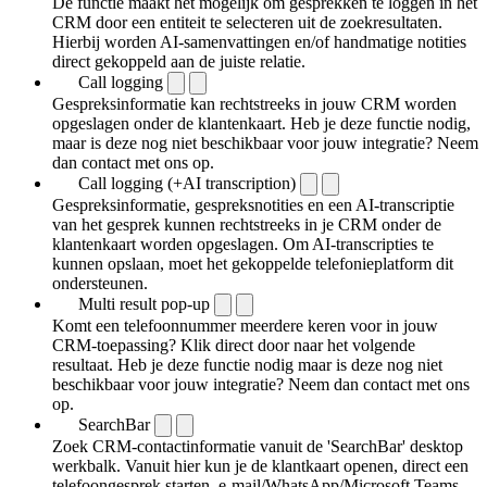
De functie maakt het mogelijk om gesprekken te loggen in het
CRM door een entiteit te selecteren uit de zoekresultaten.
Hierbij worden AI-samenvattingen en/of handmatige notities
direct gekoppeld aan de juiste relatie.
Call logging
Gespreksinformatie kan rechtstreeks in jouw CRM worden
opgeslagen onder de klantenkaart. Heb je deze functie nodig,
maar is deze nog niet beschikbaar voor jouw integratie? Neem
dan contact met ons op.
Call logging (+AI transcription)
Gespreksinformatie, gespreksnotities en een AI-transcriptie
van het gesprek kunnen rechtstreeks in je CRM onder de
klantenkaart worden opgeslagen. Om AI-transcripties te
kunnen opslaan, moet het gekoppelde telefonieplatform dit
ondersteunen.
Multi result pop-up
Komt een telefoonnummer meerdere keren voor in jouw
CRM-toepassing? Klik direct door naar het volgende
resultaat. Heb je deze functie nodig maar is deze nog niet
beschikbaar voor jouw integratie? Neem dan contact met ons
op.
SearchBar
Zoek CRM-contactinformatie vanuit de 'SearchBar' desktop
werkbalk. Vanuit hier kun je de klantkaart openen, direct een
telefoongesprek starten, e-mail/WhatsApp/Microsoft Teams