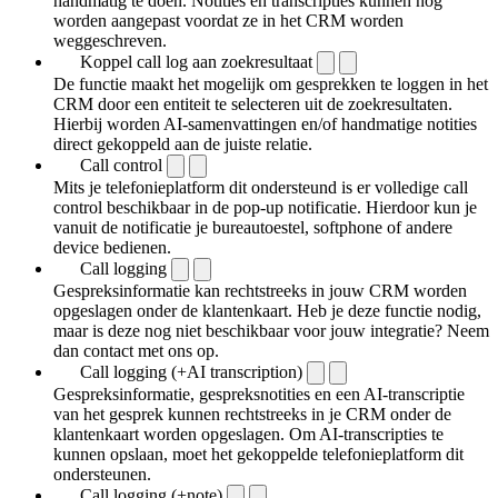
handmatig te doen. Notities en transcripties kunnen nog
worden aangepast voordat ze in het CRM worden
weggeschreven.
Koppel call log aan zoekresultaat
De functie maakt het mogelijk om gesprekken te loggen in het
CRM door een entiteit te selecteren uit de zoekresultaten.
Hierbij worden AI-samenvattingen en/of handmatige notities
direct gekoppeld aan de juiste relatie.
Call control
Mits je telefonieplatform dit ondersteund is er volledige call
control beschikbaar in de pop-up notificatie. Hierdoor kun je
vanuit de notificatie je bureautoestel, softphone of andere
device bedienen.
Call logging
Gespreksinformatie kan rechtstreeks in jouw CRM worden
opgeslagen onder de klantenkaart. Heb je deze functie nodig,
maar is deze nog niet beschikbaar voor jouw integratie? Neem
dan contact met ons op.
Call logging (+AI transcription)
Gespreksinformatie, gespreksnotities en een AI-transcriptie
van het gesprek kunnen rechtstreeks in je CRM onder de
klantenkaart worden opgeslagen. Om AI-transcripties te
kunnen opslaan, moet het gekoppelde telefonieplatform dit
ondersteunen.
Call logging (+note)