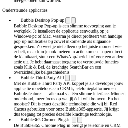
meegecloned kan worden.
Ondersteunde applicaties
Bubble Desktop Pop-up
Bubble Desktop Pop-up is een slimme toevoeging aan je
werkplek. Je installeert de applicatie eenvoudig op je
Windows-pc of Mac, waarna je direct profiteert van handige
pop-up notificaties bij zowel inkomende als uitgaande
gesprekken. Zo weet je niet alleen op het juiste moment wie
er belt, maar kun je ook meteen in actie komen – open direct
de klantkaart, stuur een WhatsApp-bericht of voer een andere
actie uit. Je hebt daarnaast toegang tot vertrouwde functies
zoals Klik & Bel, de krachtige SearchBar en een
overzichtelijke belgeschiedenis.
Bubble Third-Party API
Met de Bubble Third Party API koppel je als developer jouw
applicatie moeiteloos aan CRM’s, telefonieplatformen en
Bubble-features — allemaal via één slimme interface. Minder
onderhoud, meer focus op wat jij écht wilt bouwen. En het
mooiste? Dit is exact dezelfde technologie die wij bij Red
Cactus gebruiken voor onze Bubble365-appserie. Jij krijgt
dus toegang tot precies dezelfde krachtige technologie.
Bubble365 Chrome Plug-in
De Bubble365 Chrome Plug-in brengt je telefonie en CRM