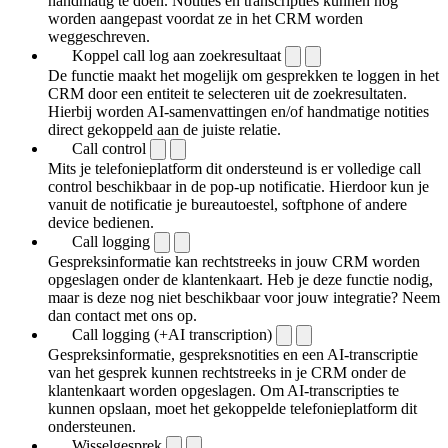
handmatig te doen. Notities en transcripties kunnen nog
worden aangepast voordat ze in het CRM worden
weggeschreven.
Koppel call log aan zoekresultaat
De functie maakt het mogelijk om gesprekken te loggen in het
CRM door een entiteit te selecteren uit de zoekresultaten.
Hierbij worden AI-samenvattingen en/of handmatige notities
direct gekoppeld aan de juiste relatie.
Call control
Mits je telefonieplatform dit ondersteund is er volledige call
control beschikbaar in de pop-up notificatie. Hierdoor kun je
vanuit de notificatie je bureautoestel, softphone of andere
device bedienen.
Call logging
Gespreksinformatie kan rechtstreeks in jouw CRM worden
opgeslagen onder de klantenkaart. Heb je deze functie nodig,
maar is deze nog niet beschikbaar voor jouw integratie? Neem
dan contact met ons op.
Call logging (+AI transcription)
Gespreksinformatie, gespreksnotities en een AI-transcriptie
van het gesprek kunnen rechtstreeks in je CRM onder de
klantenkaart worden opgeslagen. Om AI-transcripties te
kunnen opslaan, moet het gekoppelde telefonieplatform dit
ondersteunen.
Wisselgesprek