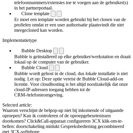
telefoonnummers/extensies toe te voegen aan de gebruiker(s)
in het partnerportaal.
Clone template
Er moet een template worden gebruikt bij het clonen van de
profielen omdat er een user authorisatie plaatsvindt die niet
meegecloned kan worden.
Implementatietype
Bubble Desktop
Bubble is geïnstalleerd op elke gebruiker/werkstation en draait
lokaal op de computer van de gebruiker.
Bubble Cloud
Bubble wordt gehost in de cloud, dus lokale installatie is niet
nodig. Let op: Deze optie vereist de Bubble Cloud-add-on
licentie. Voor cloudhosting is het altijd noodzakelijk dat onze
cloud-IP-adressen toegang hebben tot de
CRM-/telefonieomgeving.
Selected article:
Waarom verschijnt de belpop-up niet bij inkomende of uitgaande
oproepen?
Kan ik controleren of de oproepgebeurtenissen
doorkomen?
Click&Call-apparaat configureren
3CX klik-om-te-
bellen: doorschakeling mislukt
Gespreksbediening gecombineerd
met 3CX-softphone