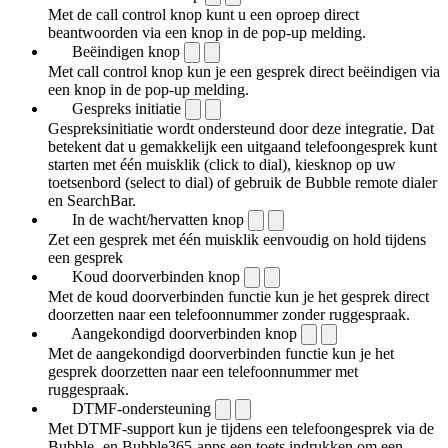
Met de call control knop kunt u een oproep direct
beantwoorden via een knop in de pop-up melding.
Beëindigen knop
Met call control knop kun je een gesprek direct beëindigen via
een knop in de pop-up melding.
Gespreks initiatie
Gespreksinitiatie wordt ondersteund door deze integratie. Dat
betekent dat u gemakkelijk een uitgaand telefoongesprek kunt
starten met één muisklik (click to dial), kiesknop op uw
toetsenbord (select to dial) of gebruik de Bubble remote dialer
en SearchBar.
In de wacht/hervatten knop
Zet een gesprek met één muisklik eenvoudig on hold tijdens
een gesprek
Koud doorverbinden knop
Met de koud doorverbinden functie kun je het gesprek direct
doorzetten naar een telefoonnummer zonder ruggespraak.
Aangekondigd doorverbinden knop
Met de aangekondigd doorverbinden functie kun je het
gesprek doorzetten naar een telefoonnummer met
ruggespraak.
DTMF-ondersteuning
Met DTMF-support kun je tijdens een telefoongesprek via de
Bubble- en Bubble365-apps een toets indrukken om een