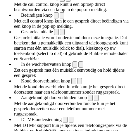
Met de call control knop kunt u een oproep direct
beantwoorden via een knop in de pop-up melding.
Beëindigen knop
Met call control knop kun je een gesprek direct beëindigen via
een knop in de pop-up melding.
Gespreks initiatie
Gespreksinitiatie wordt ondersteund door deze integratie. Dat
betekent dat u gemakkelijk een uitgaand telefoongesprek kunt
starten met één muisklik (click to dial), kiesknop op uw
toetsenbord (select to dial) of gebruik de Bubble remote dialer
en SearchBar.
In de wacht/hervatten knop
Zet een gesprek met één muisklik eenvoudig on hold tijdens
een gesprek
Koud doorverbinden knop
Met de koud doorverbinden functie kun je het gesprek direct
doorzetten naar een telefoonnummer zonder ruggespraak.
Aangekondigd doorverbinden knop
Met de aangekondigd doorverbinden functie kun je het
gesprek doorzetten naar een telefoonnummer met
ruggespraak.
DTMF-ondersteuning
Met DTMF-support kun je tijdens een telefoongesprek via de
Bubble- en Bubble365-apps een toets indrukken om een