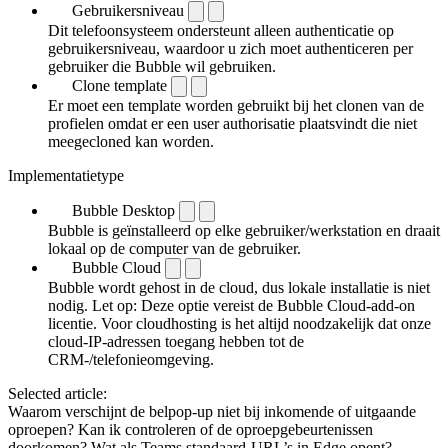
Gebruikersniveau
Dit telefoonsysteem ondersteunt alleen authenticatie op
gebruikersniveau, waardoor u zich moet authenticeren per
gebruiker die Bubble wil gebruiken.
Clone template
Er moet een template worden gebruikt bij het clonen van de
profielen omdat er een user authorisatie plaatsvindt die niet
meegecloned kan worden.
Implementatietype
Bubble Desktop
Bubble is geïnstalleerd op elke gebruiker/werkstation en draait
lokaal op de computer van de gebruiker.
Bubble Cloud
Bubble wordt gehost in de cloud, dus lokale installatie is niet
nodig. Let op: Deze optie vereist de Bubble Cloud-add-on
licentie. Voor cloudhosting is het altijd noodzakelijk dat onze
cloud-IP-adressen toegang hebben tot de
CRM-/telefonieomgeving.
Selected article:
Waarom verschijnt de belpop-up niet bij inkomende of uitgaande
oproepen?
Kan ik controleren of de oproepgebeurtenissen
doorkomen?
Wat als Teams standaard-URL’s in Edge opent?