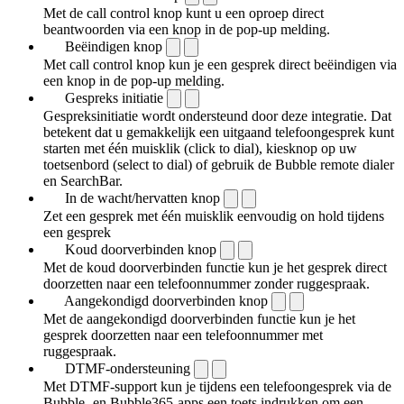
Met de call control knop kunt u een oproep direct
beantwoorden via een knop in de pop-up melding.
Beëindigen knop
Met call control knop kun je een gesprek direct beëindigen via
een knop in de pop-up melding.
Gespreks initiatie
Gespreksinitiatie wordt ondersteund door deze integratie. Dat
betekent dat u gemakkelijk een uitgaand telefoongesprek kunt
starten met één muisklik (click to dial), kiesknop op uw
toetsenbord (select to dial) of gebruik de Bubble remote dialer
en SearchBar.
In de wacht/hervatten knop
Zet een gesprek met één muisklik eenvoudig on hold tijdens
een gesprek
Koud doorverbinden knop
Met de koud doorverbinden functie kun je het gesprek direct
doorzetten naar een telefoonnummer zonder ruggespraak.
Aangekondigd doorverbinden knop
Met de aangekondigd doorverbinden functie kun je het
gesprek doorzetten naar een telefoonnummer met
ruggespraak.
DTMF-ondersteuning
Met DTMF-support kun je tijdens een telefoongesprek via de
Bubble- en Bubble365-apps een toets indrukken om een